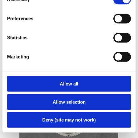
Selection
ja kuvioiden toteuttamiseen.
Preferences
Lue lisää
Statistics
Marketing
Allow all
Allow selection
Deny (site may not work)