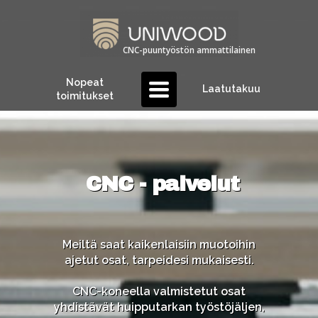
Kysy tarjous tästä
CNC-p
uuntyöstön
ammattilainen
Nopeat
Toggle
Laatutakuu
toimitukset
navigation
CNC - palvelut
Meiltä saat kaikenlaisiin muotoihin
ajetut osat, tarpeidesi mukaisesti.
CNC-koneella valmistetut osat
yhdistävät huipputarkan työstöjäljen,