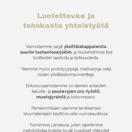
Luotettavaa ja
tehokasta yhteistyötä
Valmistamme sarjat
yksittäiskappaleista
suuriin tuotantosarjoihin
, ja huolehdimme itse
tuotteiden laadusta ja tarkkuudesta.
Teemme myös prototyyppejä, mallisarjoja sekä
niiden yksittäiskomponentteja.
Erikoisosaamistamme on etenkin erilaisten
kaluste- ja
puulevyjen cnc-työstö,
muotojyrsintä
ja kokoonpano.
Parhaimmillaan saamme tarvitsemasi
levymateriaalin käyttöön alle vuorokaudessa.
Toimimme Lahdessa, joten sijaintimme
mahdollistaa todella hyvät logistiset yhteydet