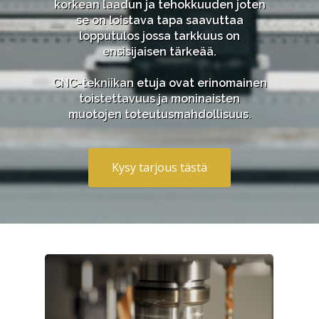
korkean laadun ja tehokkuuden joten
se on loistava tapa saavuttaa
lopputulos jossa tarkkuus on
ensisijaisen tärkeää.
CNC-tekniikan etuja ovat erinomainen
toistettavuus ja moninaisten
muotojen toteutusmahdollisuus.
Kysy tarjous tästä