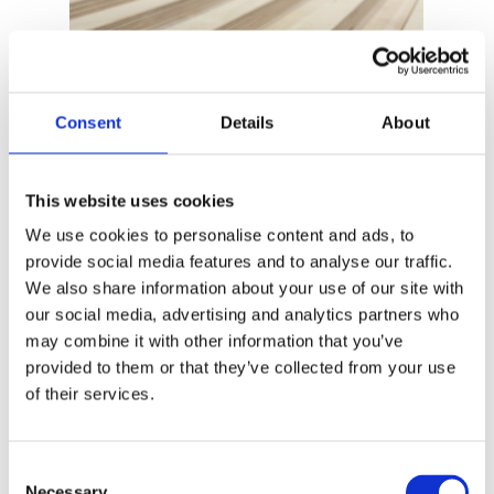
Consent
Details
About
This website uses cookies
We use cookies to personalise content and ads, to
provide social media features and to analyse our traffic.
We also share information about your use of our site with
Muotit ja sapluunat
our social media, advertising and analytics partners who
may combine it with other information that you’ve
provided to them or that they’ve collected from your use
Valmistamme CNC-tekniikalla
of their services.
huipputarkat ja yksilölliset muotit ja
sapluunat, jotka soveltuvat valuihin,
sarjatuotantoon, prototyyppeihin
sekä maalaus-, merkintä- ja
Consent
leikkaustöihin, joita käytetään logojen
Necessary